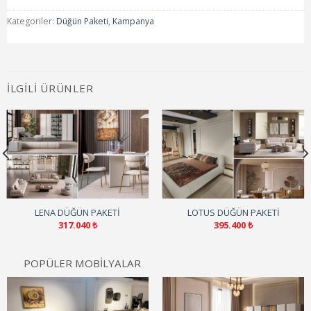
Kategoriler:
Düğün Paketi
,
Kampanya
İLGILI ÜRÜNLER
LENA DÜĞÜN PAKETI
LOTUS DÜĞÜN PAKETI
317.040
₺
395.400
₺
POPÜLER MOBİLYALAR