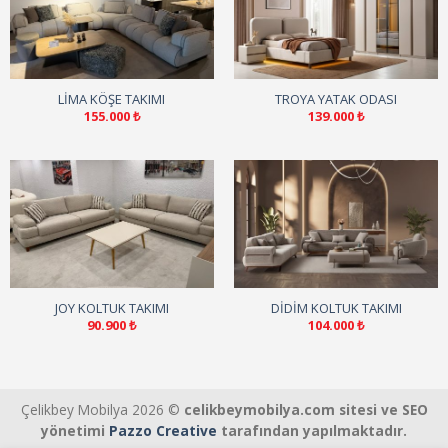
LIMA KÖŞE TAKIMI
TROYA YATAK ODASI
155.000
₺
139.000
₺
JOY KOLTUK TAKIMI
DIDIM KOLTUK TAKIMI
90.900
₺
104.000
₺
Çelikbey Mobilya 2026 ©
celikbeymobilya.com sitesi ve SEO
yönetimi
Pazzo Creative
tarafından yapılmaktadır.