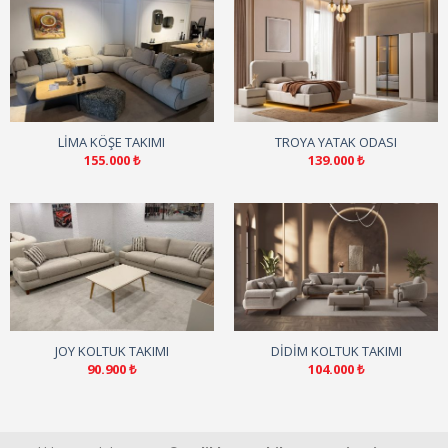
LIMA KÖŞE TAKIMI
TROYA YATAK ODASI
155.000
₺
139.000
₺
JOY KOLTUK TAKIMI
DIDIM KOLTUK TAKIMI
90.900
₺
104.000
₺