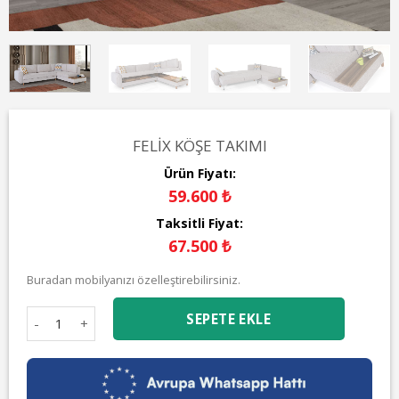
FELIX KÖŞE TAKIMI
Ürün Fiyatı:
59.600 ₺
Taksitli Fiyat:
67.500 ₺
Buradan mobilyanızı özelleştirebilirsiniz.
Felix Köşe Takımı adet
SEPETE EKLE