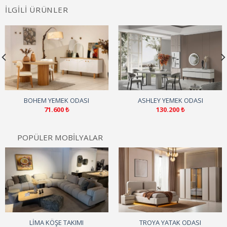
İLGILI ÜRÜNLER
BOHEM YEMEK ODASI
ASHLEY YEMEK ODASI
71.600
₺
130.200
₺
POPÜLER MOBİLYALAR
LIMA KÖŞE TAKIMI
TROYA YATAK ODASI